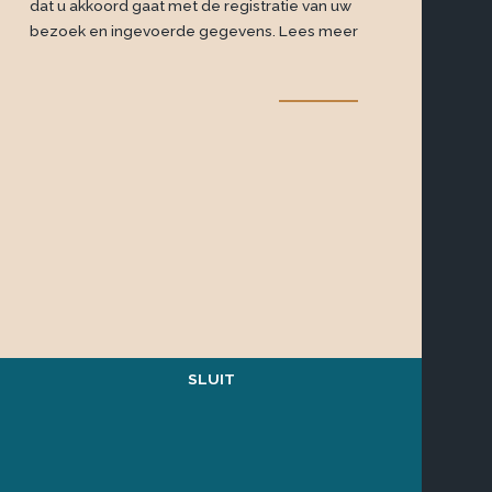
dat u akkoord gaat met de registratie van uw
bezoek en ingevoerde gegevens.
Lees meer
Technische realisatie
Sieronline B.V.
SLUIT