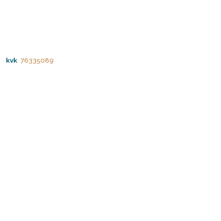
kvk
76335089