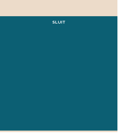
SLUIT
Privacy verklaring